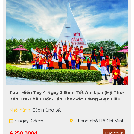
Tour Miền Tây 4 Ngày 3 Đêm Tết Âm Lịch (Mỹ Tho-
Bến Tre-Châu Đốc-Cần Thơ-Sóc Trăng -Bạc Liêu-
Cà Mau)
Khởi hành:
Các mùng tết
4 ngày 3 đêm
Thành phố Hồ Chí Minh
4.250.000đ
Đặt tour