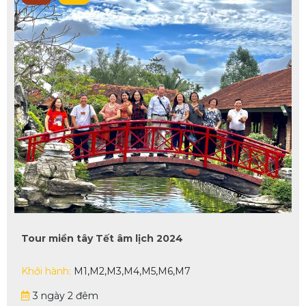
Tour miền tây Tết âm lịch 2024
Khởi hành:
M1,M2,M3,M4,M5,M6,M7
3 ngày 2 đêm