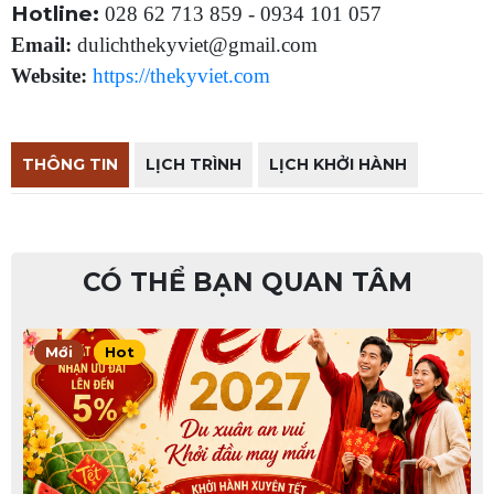
Hotline:
028 62 713 859 - 0934 101 057
Email:
dulichthekyviet@gmail.com
Website:
https://thekyviet.com
THÔNG TIN
LỊCH TRÌNH
LỊCH KHỞI HÀNH
CÓ THỂ BẠN QUAN TÂM
Mới
Hot