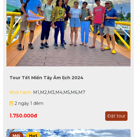
Tour Tết Miền Tây Âm lịch 2024
Khởi hành:
M1,M2,M3,M4,M5,M6,M7
2 ngày 1 đêm
1.750.000đ
Đặt tour
Mới
Hot