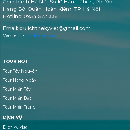
Chi nhánh Hà Nội: Số 10 Hàng Phèn, Phường
Hàng Bồ, Quận Hoàn Kiếm, TP. Hà Nội
Hotline: 0934 572 338
Email: dulichthekyviet@gmail.com
Website:
thekyviet.com
TOUR HOT
Tour Tây Nguyên
Tour Hàng Ngày
Tour Miền Tây
Tour Miền Bắc
Tour Miền Trung
DỊCH VỤ
Dịch vụ visa